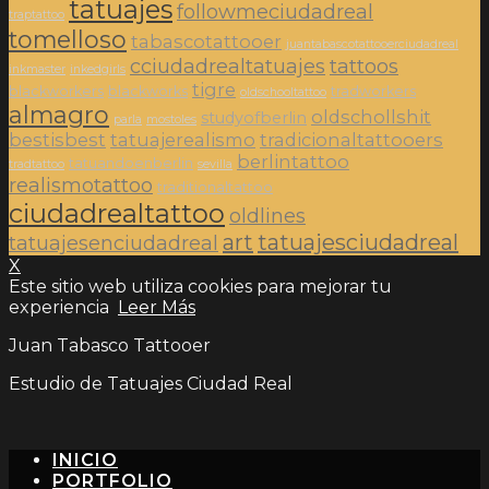
tatuajes
followmeciudadreal
traptattoo
tomelloso
tabascotattooer
juantabascotattooerciudadreal
cciudadrealtatuajes
tattoos
inkmaster
inkedgirls
tigre
blackworkers
blackworks
tradworkers
oldschooltattoo
almagro
oldschollshit
studyofberlin
parla
mostoles
bestisbest
tatuajerealismo
tradicionaltattooers
berlintattoo
tatuandoenberlin
tradtattoo
sevilla
realismotattoo
traditionaltattoo
ciudadrealtattoo
oldlines
art
tatuajesciudadreal
tatuajesenciudadreal
X
Este sitio web utiliza cookies para mejorar tu
experiencia
Leer Más
Juan Tabasco Tattooer
Estudio de Tatuajes Ciudad Real
INICIO
PORTFOLIO