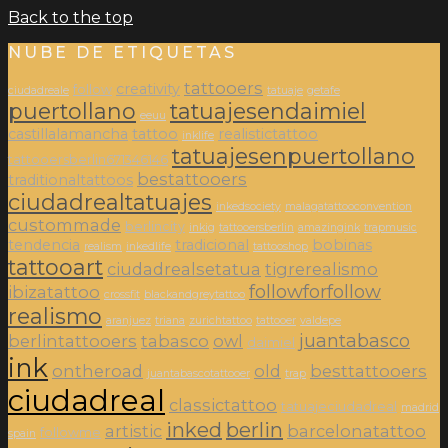
Back to the top
NUBE DE ETIQUETAS
tattooers
creativity
follow
ciudadreale
tatuaje
getafe
puertollano
tatuajesendaimiel
eeuu
castillalamancha
tattoo
realistictattoo
inklife
tatuajesenpuertollano
tattooersberlin671346146
bestattooers
traditionaltattoos
ciudadrealtatuajes
inkedsociety
malagatattooconvention
custommade
berlincity
inkig
tattooersberlin
amazingink
trapmusic
tendencia
tradicional
bobinas
realism
inkedlife
tattooshop
tattooart
ciudadrealsetatua
tigrerealismo
followforfollow
ibizatattoo
crossfit
blackandgreytattoo
realismo
aranjuez
triana
zurichtattoo
tattooer
valdepe
juantabasco
berlintattooers
tabasco
owl
daimiel
ink
ontheroad
old
besttattooers
juantabascotattooer
trap
ciudadreal
classictattoo
tatuajeciudadreal
madrid
inked
berlin
artistic
barcelonatattoo
followme
spain