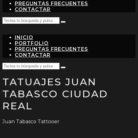
PREGUNTAS FRECUENTES
CONTACTAR
Search
Teclea
for:
tu
búsqueda
INICIO
y
pulsa
PORTFOLIO
intro…
PREGUNTAS FRECUENTES
CONTACTAR
Search
Teclea
for:
tu
TATUAJES JUAN
búsqueda
y
pulsa
TABASCO CIUDAD
intro…
REAL
Juan Tabasco Tattooer