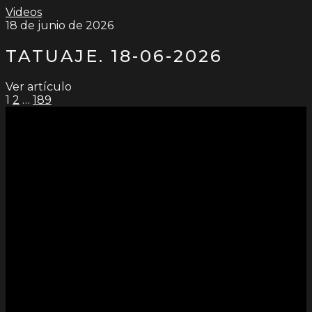
Videos
18 de junio de 2026
TATUAJE. 18-06-2026
Ver artículo
PAGINACIÓN
1
2
…
189
DE
ENTRADAS