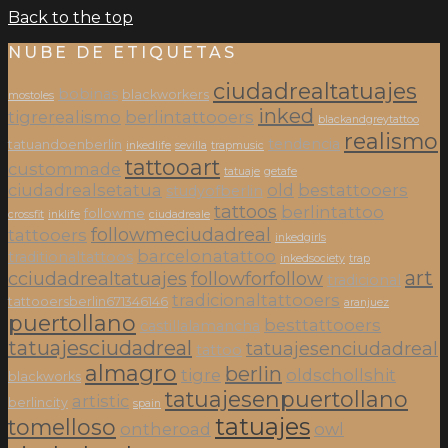
Back to the top
NUBE DE ETIQUETAS
ciudadrealtatuajes
bobinas
blackworkers
mostoles
inked
tigrerealismo
berlintattooers
blackandgreytattoo
realismo
tendencia
tatuandoenberlin
inkedlife
sevilla
trapmusic
tattooart
custommade
tatuaje
getafe
ciudadrealsetatua
old
bestattooers
studyofberlin
tattoos
berlintattoo
followme
crossfit
inklife
ciudadreale
followmeciudadreal
tattooers
inkedgirls
barcelonatattoo
traditionaltattoos
inkedsociety
trap
art
cciudadrealtatuajes
followforfollow
tradicional
tradicionaltattooers
tattooersberlin671346146
aranjuez
puertollano
besttattooers
castillalamancha
tatuajesciudadreal
tatuajesenciudadreal
tattoo
almagro
berlin
tigre
oldschollshit
blackworks
tatuajesenpuertollano
artistic
berlincity
spain
tatuajes
tomelloso
ontheroad
owl