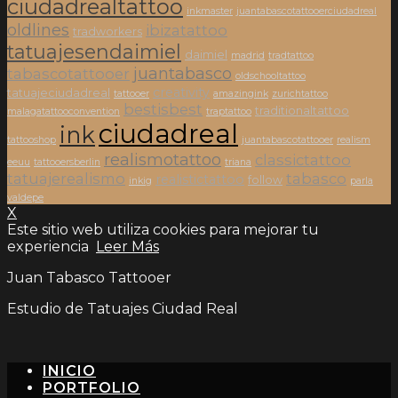
ciudadrealtattoo
inkmaster
juantabascotattooerciudadreal
oldlines
ibizatattoo
tradworkers
tatuajesendaimiel
daimiel
madrid
tradtattoo
juantabasco
tabascotattooer
oldschooltattoo
creativity
tatuajeciudadreal
tattooer
amazingink
zurichtattoo
bestisbest
traditionaltattoo
malagatattooconvention
traptattoo
ciudadreal
ink
tattooshop
juantabascotattooer
realism
realismotattoo
classictattoo
eeuu
tattooersberlin
triana
tatuajerealismo
tabasco
realistictattoo
follow
inkig
parla
valdepe
X
Este sitio web utiliza cookies para mejorar tu
experiencia
Leer Más
Juan Tabasco Tattooer
Estudio de Tatuajes Ciudad Real
INICIO
PORTFOLIO