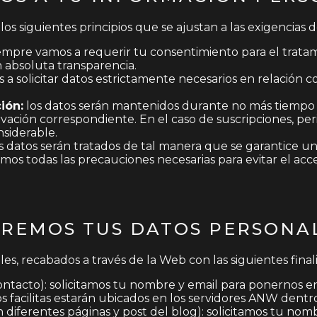
 los siguientes principios que se ajustan a las exigenci
mpre vamos a requerir tu consentimiento para el tratami
 absoluta transparencia.
a solicitar datos estrictamente necesarios en relación c
ión:
los datos serán mantenidos durante no más tiempo de
rvación correspondiente. En el caso de suscripciones, pe
nsiderable.
 datos serán tratados de tal manera que se garantice u
os todas las precauciones necesarias para evitar el acc
AREMOS TUS DATOS PERSONA
, recabados a través de la Web con las siguientes final
ontacto): solicitamos tu nombre y email para ponernos e
facilitas estarán ubicados en los servidores ANW dentro
 diferentes páginas y post del blog): solicitamos tu nom