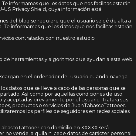
 Te informamos que los datos que nos facilitas estarán
-US Privacy Shield, cuya información está
ones del blog se requiere que el usuario se dé de alta a
eb. Te informamos que los datos que nos facilitas estarán
ervicios contratados con nuestro estudio
ollo de herramientas y algoritmos que ayudan a esta web
scargan en el ordenador del usuario cuando navega
 los datos que se lleve a cabo de las personas que se
 apartado. Así como por aquellas condiciones de uso,
y aceptadas previamente por el usuario. Tratará sus
dades, productos o servicios de JuanTabascoTattooer.
ilizaremos los perfiles de seguidores en redes sociales
TabascoTattooer con domicilio en XXXXX será
no vende, alquila ni cede datos de carácter personal