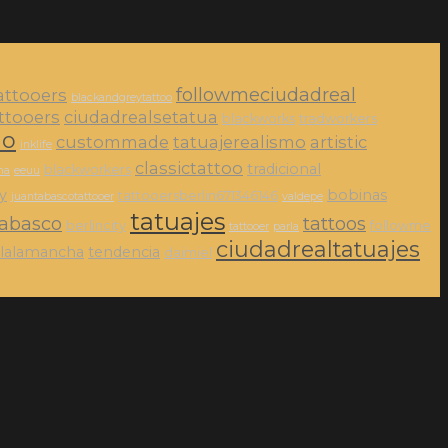
followmeciudadreal
attooers
blackandgreytattoo
ttooers
ciudadrealsetatua
blackworks
tradworkers
no
custommade
tatuajerealismo
artistic
inklife
classictattoo
tradicional
blackworkers
na
eeuu
ty
bobinas
tattooersberlin671346146
juantabascotattooer
valdepe
tatuajes
tabasco
tattoos
berlincity
followme
tattooer
parla
ciudadrealtatuajes
illalamancha
tendencia
daimiel