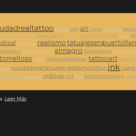
iudadrealtattoo
art
owl
tigre
best
inkedlife
ciudadreale
ta
studyofberlin
traditionaltattoos
tatuajeciudadreal
follow
getafe
realismo
tatuajesenpuertolla
adreal
zurichtattoo
almagro
tabasco
ibizatattoo
realism
amazingink
inkmaster
tria
tomelloso
tattooart
tabascotattooer
creativi
crossfit
ink
cciudadrealtatuajes
realismotattoo
juan
anjuez
oldlines
old
berlintattooers
cast
andoenberlin
tattooshop
spain
ia
Leer Más