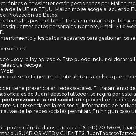
ectrónicos o newsletter están gestionados por Mailchimp.
uera de la UE en EEUU. Mailchimp se acoge al acuerdo EU
de Protección de Datos.
r de todos los post del blog): Para comentar las publicaci
s los siguientes datos personales: Nombre, Email, Sitio w
E.
onsentimiento y los datos necesarios para gestionar los s
personales:
 de uso y la ley aplicable. Esto puede incluir el desarr
onales que recoge.
a WEB.
vos
que se obtienen mediante algunas cookies que se de
ooer tiene presencia en redes sociales. El tratamiento de
nas oficiales de JuanTabascoTattooer, se regirá por este
e
pertenezcan a la red social
que proceda en cada caso 
ente su presencia en la red social, informando de activi
mativas de las redes sociales permitan. En ningún caso ut
 de protección de datos europeo (RGPD) 2016/679, Juan
entes a USUARIOS WEB y CLIENTES. JuanTabascoTattooer 