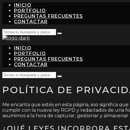
INICIO
PORTFOLIO
PREGUNTAS FRECUENTES
CONTACTAR
Search
Teclea
for:
tu
búsqueda
INICIO
y
pulsa
PORTFOLIO
intro…
PREGUNTAS FRECUENTES
CONTACTAR
Search
Teclea
for:
tu
POLÍTICA DE PRIVACI
búsqueda
y
pulsa
intro…
Me encanta que estés en esta página, eso significa que t
cumplir con la nueva ley RGPD y redactados de una form
asumimos a la hora de capturar, gestionar y almacena
¿QUÉ LEYES INCORPORA EST