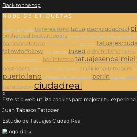
Back to the top
NUBE DE ETIQUETAS
c
tatuajesenciudadreal
tigrerealismo
tatuaje
inkig
sevilla
ontheroad
besttattooers
inkedsociety
trapmusic
inkedgirls
madrid
tatuajesciud
barcelonatattoo
traditionaltattoo
tradtattoo
inked
followforfollow
oldschollshit
tattoo
trap
traptattoo
tatuajesendaimiel
berlintattoo
malagatattooconvention
bestisbest
tradicionaltattooers
tattooersberlin
oldschooltattoo
ar
puertollano
berlin
tatu
juantabascotattooerciudadreal
mostoles
ciudadreal
realistictattoo
X
Este sitio web utiliza cookies para mejorar tu experienc
Juan Tabasco Tattooer
Estudio de Tatuajes Ciudad Real