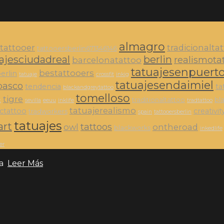
almagro
tattooer
tradicionalta
tattooersberlin671346146
ajesciudadreal
berlin
realismota
barcelonatattoo
tatuajesenpuerto
bestattooers
erlin
tatuaje
crossfit
inkig
tatuajesendaimiel
basco
tendencia
ta
blackandgreytattoo
tomelloso
tigre
traditionaltattoo
bl
c
sevilla
eeuu
inklife
tradtattoo
tatuajerealismo
ictattoo
creativit
tradworkers
spain
tattooersberlin
tatuajes
art
tattoos
owl
ontheroad
blackworks
inkedlife
er
ia
Leer Más