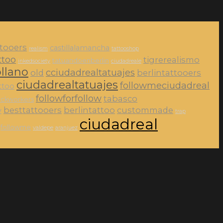
ttooers
castillalamancha
realism
tattooshop
ttoo
tigrerealismo
tatuandoenberlin
inkedsociety
ciudadreale
llano
cciudadrealtatuajes
old
berlintattooers
ciudadrealtatuajes
followmeciudadreal
ttoo
followforfollow
tabasco
ackworkers
besttattooers
berlintattoo
custommade
y
trap
ciudadreal
followme
valdepe
aranjuez