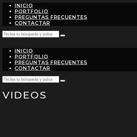
INICIO
PORTFOLIO
PREGUNTAS FRECUENTES
CONTACTAR
Search
Teclea
for:
tu
búsqueda
INICIO
y
pulsa
PORTFOLIO
intro…
PREGUNTAS FRECUENTES
CONTACTAR
Search
Teclea
for:
tu
VIDEOS
búsqueda
y
pulsa
intro…