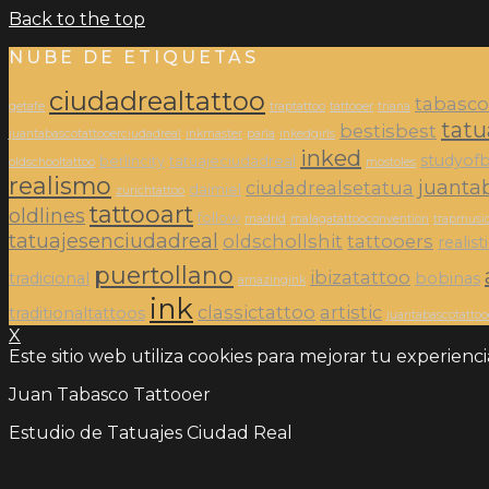
Back to the top
NUBE DE ETIQUETAS
ciudadrealtattoo
tabasco
getafe
traptattoo
tattooer
triana
tatu
bestisbest
juantabascotattooerciudadreal
inkmaster
parla
inkedgirls
inked
studyofb
berlincity
tatuajeciudadreal
oldschooltattoo
mostoles
realismo
juanta
ciudadrealsetatua
daimiel
zurichtattoo
tattooart
oldlines
follow
madrid
malagatattooconvention
trapmusi
tatuajesenciudadreal
oldschollshit
tattooers
realist
puertollano
ibizatattoo
tradicional
bobinas
amazingink
ink
classictattoo
artistic
traditionaltattoos
juantabascotattoo
X
Este sitio web utiliza cookies para mejorar tu experienc
Juan Tabasco Tattooer
Estudio de Tatuajes Ciudad Real