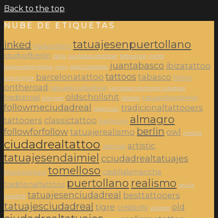
Back to the top
NUBE DE ETIQUETAS
tatuajesenpuertollano
inked
tradworkers
studyofberlin
parla
juantabascotattooer
tattooshop
inklife
juantabasco
ibizatattoo
blackandgreytattoo
inkig
oldschooltattoo
tattoos
barcelonatattoo
tabasco
follow
amazingink
ontheroad
tatuajeciudadreal
juantabascotattooerciudadreal
oldschollshit
tradicional
tatuandoenberlin
aranjuez
tattooer
followmeciudadreal
tradicionaltattooers
trapmusic
almagro
tattooers
classictattoo
berlincity
berlin
followforfollow
tatuajerealismo
owl
madrid
ciudadrealtattoo
artistic
daimiel
tatuajesendaimiel
cciudadrealtatuajes
tomelloso
castillalamancha
blackworkers
puertollano
realismo
traditionaltattoos
sevilla
tatuajesenciudadreal
besttattooers
inkedlife
tatuajesciudadreal
tigre
old
creativity
valdepe