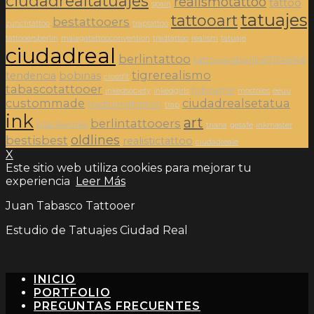
ciudadrealtatuajes
realismotattoo
tattoo
spain
tatuajes
tattooart
bestattooers
zurichtattoo
traptattoo
tattooersberlin
malagatattooconvention
tradtattoo
realism
tatuaje
ciudadreal
berlintattoo
tattooersberlin671346146
tigrerealismo
tendencia
bobinas
crossfit
tabascotattooer
followme
inkedsociety
inkedgirls
mostoles
eeuu
custommade
ciudadrealsetatua
traditionaltattoo
trap
ink
art
berlintattooers
blackworks
triana
getafe
inkmaster
oldlines
bestisbest
realistictattoo
ciudadreale
X
Este sitio web utiliza cookies para mejorar tu
experiencia
Leer Más
Juan Tabasco Tattooer
Estudio de Tatuajes Ciudad Real
INICIO
PORTFOLIO
PREGUNTAS FRECUENTES