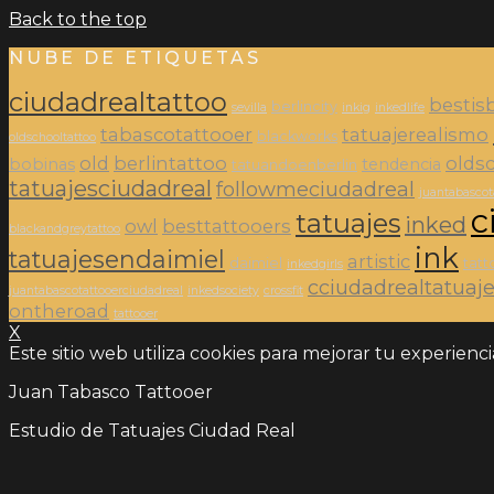
Back to the top
NUBE DE ETIQUETAS
ciudadrealtattoo
bestis
berlincity
sevilla
inkig
inkedlife
tabascotattooer
tatuajerealismo
blackworks
oldschooltattoo
old
berlintattoo
oldsc
bobinas
tendencia
tatuandoenberlin
tatuajesciudadreal
followmeciudadreal
juantabascot
c
tatuajes
inked
owl
besttattooers
blackandgreytattoo
ink
tatuajesendaimiel
artistic
daimiel
tatt
inkedgirls
cciudadrealtatuaj
juantabascotattooerciudadreal
inkedsociety
crossfit
ontheroad
tattooer
X
Este sitio web utiliza cookies para mejorar tu experienc
Juan Tabasco Tattooer
Estudio de Tatuajes Ciudad Real