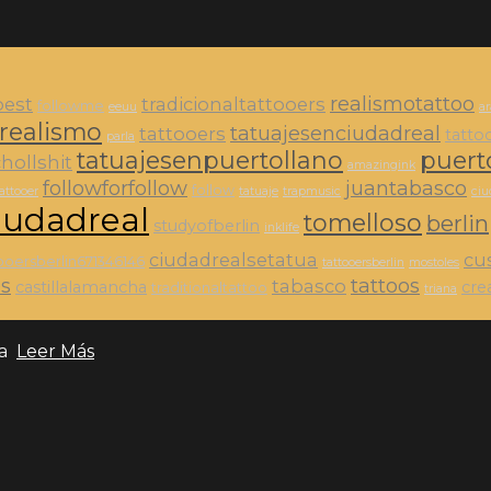
realismotattoo
best
tradicionaltattooers
followme
eeuu
a
realismo
tatuajesenciudadreal
tattooers
tatto
parla
tatuajesenpuertollano
puert
hollshit
amazingink
followforfollow
juantabasco
follow
attooer
tatuaje
trapmusic
ciu
iudadreal
tomelloso
berlin
studyofberlin
inklife
ciudadrealsetatua
cu
ooersberlin671346146
tattooersberlin
mostoles
es
tattoos
tabasco
castillalamancha
crea
traditionaltattoo
triana
ia
Leer Más