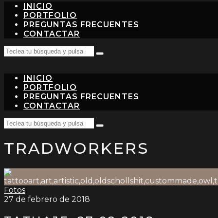
INICIO
PORTFOLIO
PREGUNTAS FRECUENTES
CONTACTAR
Search
Teclea
for:
tu
búsqueda
INICIO
y
pulsa
PORTFOLIO
intro…
PREGUNTAS FRECUENTES
CONTACTAR
Search
Teclea
for:
tu
TRADWORKERS
búsqueda
y
pulsa
intro…
Fotos
27 de febrero de 2018