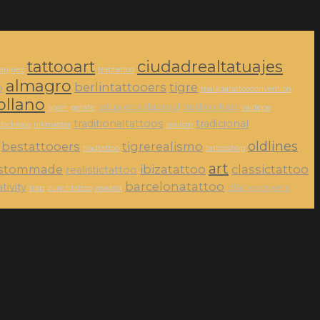
tattooart
ciudadrealtatuajes
ranjuez
traptattoo
almagro
berlintattooers
tigre
o
malagatattooconvention
ollano
tatuajeciudadreal
tradworkers
spain
getafe
valdepe
traditionaltattoos
tradicional
dadreale
inkmaster
realism
oldlines
bestattooers
tigrerealismo
tradtattoo
tattooshop
art
stommade
ibizatattoo
classictattoo
realistictattoo
barcelonatattoo
tivity
blackworkers
trap
zurichtattoo
madrid