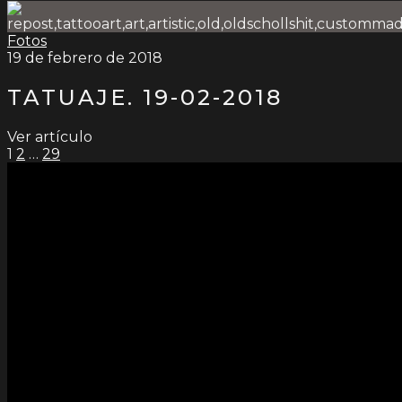
Fotos
19 de febrero de 2018
TATUAJE. 19-02-2018
Ver artículo
PAGINACIÓN
1
2
…
29
DE
ENTRADAS