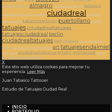
almagro
tabasco
traditionaltattoo
zurichtattoo
tradtattoo
ciudadreal
malagatattooconvention
inkedlife
inkmaster
puertollano
tabascotattooer
oldschooltattoo
valdepe
tatuajes
cciudadrealtatuajes
tatuajesciudadreal
berlin
ciudadrealtatuajes
owl
creativity
sevilla
amazingink
tatuajesendaimiel
art
follow
blackandgreytattoo
traptattoo
ciudadrealsetatua
artistic
ontheroad
eeuu
triana
getafe
tattooersberlin671346146
X
Este sitio web utiliza cookies para mejorar tu
experiencia
Leer Más
Juan Tabasco Tattooer
Estudio de Tatuajes Ciudad Real
INICIO
PORTFOLIO