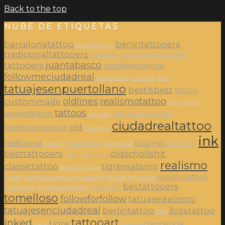
Back to the top
NUBE DE ETIQUETAS
barcelonatattoo
berlintattooers
tattooersberlin
tradicionaltattooers
tatuandoenberlin
blackworks
juantabasco
tattooers
castillalamancha
followmeciudadreal
inkedsociety
mostoles
spain
tatuajesenpuertollano
bestisbest
tattoo
oldlines
realismotattoo
custommade
inkig
inklife
tattoos
studyofberlin
tatuajeciudadreal
aranjuez
ciudadrealtattoo
old
traditionaltattoos
inkedgirls
ink
tradicional
bobinas
tradworkers
berlincity
madrid
trapmusic
besttattooers
oldschollshit
blackworkers
realismo
classictattoo
tigrerealismo
realism
tatuaje
realistictattoo
crossfit
juantabascotattooerciudadreal
tattooer
tattooshop
bestattooers
followme
ciudadreale
juantabascotattooer
tomelloso
followforfollow
tatuajerealismo
tatuajesenciudadreal
berlintattoo
ibizatattoo
trap
tattooart
inked
tigre
tendencia
daimiel
parla