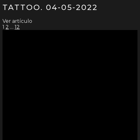
TATTOO. 04-05-2022
Ver artículo
PAGINACIÓN
1
2
…
12
DE
ENTRADAS