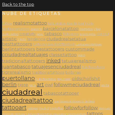
Back to the top
NUBE DE ETIQUETAS
realismotattoo
follow
tatuandoenberlin
berlincity
barcelonatattoo
traditionaltattoo
inkedlife
tradtattoo
inkig
tabasco
creativity
followme
daimiel
zurichtattoo
eeuu
amazingink
artistic
ciudadrealsetatua
tendencia
inklife
besttattooers
tattooersberlin671346146
juantabascotattooer
berlintattooers
bestattooers
custommade
cciudadrealtatuajes
classictattoo
spain
inked
tradicionaltattooers
tatuajerealismo
juantabasco
tatuajesenciudadreal
blackworkers
tigrerealismo
traditionaltattoos
bobinas
puertollano
oldschollshit
oldschooltattoo
trapmusic
berlin
art
followmeciudadreal
tigre
owl
parla
sevilla
ciudadreal
tabascotattooer
ciudadrealtattoo
juantabascotattooerciudadreal
tattooart
followforfollow
valdepe
madrid
traptattoo
aranjuez
tattoos
mostoles
tattooer
blackandgreytattoo
malagatattooconvention