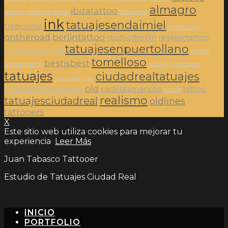
almagro
ibizatattoo
realism
inkedgirls
triana
tattooshop
ink
tatuajesendaimiel
tradicional
inkedsociety
ontheroad
berlintattoo
studyofberlin
realistictattoo
tatuajesenpuertollano
tatuajeciudadreal
crossfit
tomelloso
bestisbest
tattooersberlin
tatuaje
ciudadreale
tatuajes
ciudadrealtatuajes
inkmaster
trap
old
castillalamancha
tattoo
tradworkers
blackworks
getafe
realismo
tatuajesciudadreal
oldlines
tattooers
X
Este sitio web utiliza cookies para mejorar tu
experiencia
Leer Más
Juan Tabasco Tattooer
Estudio de Tatuajes Ciudad Real
INICIO
PORTFOLIO