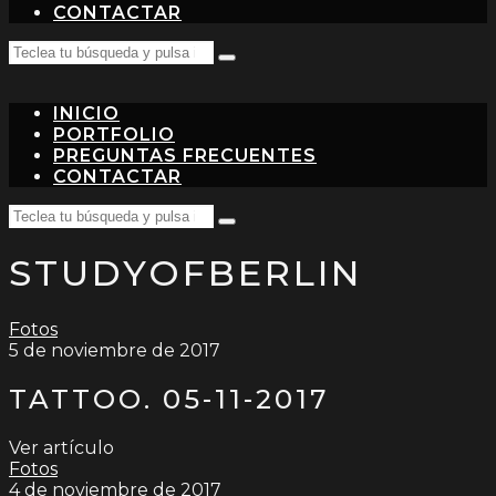
CONTACTAR
Search
Teclea
for:
tu
búsqueda
INICIO
y
pulsa
PORTFOLIO
intro…
PREGUNTAS FRECUENTES
CONTACTAR
Search
Teclea
for:
tu
STUDYOFBERLIN
búsqueda
y
pulsa
intro…
Fotos
5 de noviembre de 2017
TATTOO. 05-11-2017
Ver artículo
Fotos
4 de noviembre de 2017