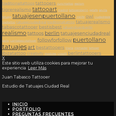
tattooers
traditionaltattoos
zurichtattoo
realism
tattooart
tigrerealismo
madrid
tattooersberlin
getafe
sevilla
tatuajesenpuertollano
owl
tatuaje
inklife
ciudadreale
tatuajerealismo
tatuajeciudadreal
traditionaltattoo
tradtattoo
tabascotattooer
bestisbest
tatuandoenberlin
realismo
berlin
tattoos
tatuajesenciudadreal
puertollano
followforfollow
parla
juantabascotattooer
tatuajes
art
bestattooers
triana
inkmaster
tattooer
ibizatattoo
berlintattooers
creativity
mostoles
crossfit
X
Este sitio web utiliza cookies para mejorar tu
experiencia
Leer Más
Juan Tabasco Tattooer
Estudio de Tatuajes Ciudad Real
INICIO
PORTFOLIO
PREGUNTAS FRECUENTES