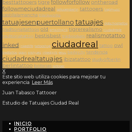
followforfollow
besttattooers
tigre
ontheroad
followmeciudadreal
tattooers
tattooersberlin
trapmusic
castillalamancha
blackworks
tatuajes
tatuajesenpuertollano
oldschooltattoo
old
tigrerealismo
traditionaltattoos
amazingink
ciudadreale
realismotattoo
bestisbest
traditionaltattoo
tradworkers
ciudadreal
inked
owl
tattoo
inkedlife
tattooshop
tendencia
berlincity
tradtattoo
spain
aranjuez
inkedgirls
eeuu
ciudadrealtatuajes
ibizatattoo
studyofberlin
berlintattoo
bobinas
tattooer
X
Este sitio web utiliza cookies para mejorar tu
experiencia
Leer Más
Juan Tabasco Tattooer
Estudio de Tatuajes Ciudad Real
INICIO
PORTFOLIO