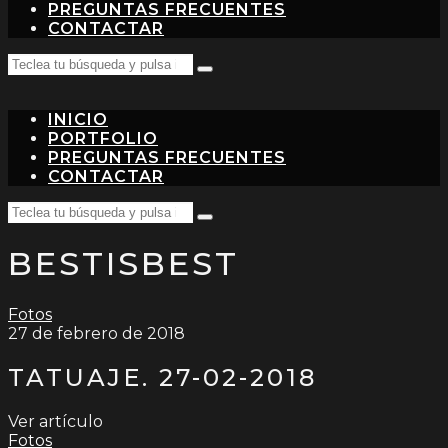
PREGUNTAS FRECUENTES
CONTACTAR
Search
Teclea
for:
tu
búsqueda
INICIO
y
pulsa
PORTFOLIO
intro…
PREGUNTAS FRECUENTES
CONTACTAR
Search
Teclea
for:
tu
BESTISBEST
búsqueda
y
pulsa
intro…
Fotos
27 de febrero de 2018
TATUAJE. 27-02-2018
Ver artículo
Fotos