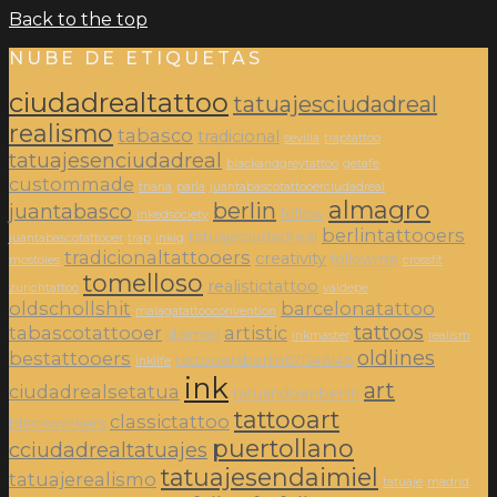
Back to the top
NUBE DE ETIQUETAS
ciudadrealtattoo
tatuajesciudadreal
realismo
tabasco
tradicional
sevilla
traptattoo
tatuajesenciudadreal
blackandgreytattoo
getafe
custommade
triana
parla
juantabascotattooerciudadreal
almagro
berlin
juantabasco
follow
inkedsociety
berlintattooers
tatuajeciudadreal
juantabascotattooer
trap
inkig
tradicionaltattooers
creativity
followme
mostoles
crossfit
tomelloso
realistictattoo
zurichtattoo
valdepe
oldschollshit
barcelonatattoo
malagatattooconvention
tattoos
tabascotattooer
artistic
daimiel
inkmaster
realism
oldlines
bestattooers
tattooersberlin671346146
inklife
ink
art
ciudadrealsetatua
tatuandoenberlin
tattooart
classictattoo
blackworkers
puertollano
cciudadrealtatuajes
tatuajesendaimiel
tatuajerealismo
tatuaje
madrid