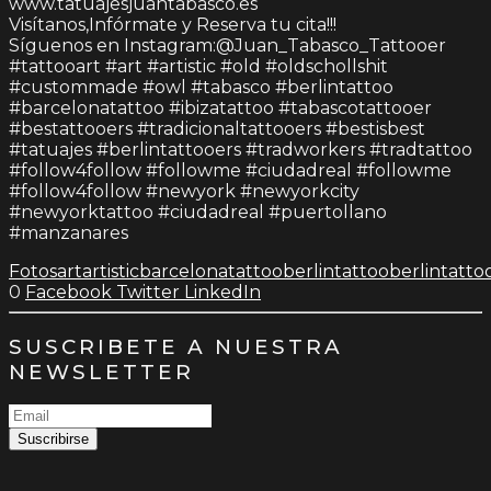
www.tatuajesjuantabasco.es
Visítanos,Infórmate y Reserva tu cita!!!
Síguenos en Instagram:@Juan_Tabasco_Tattooer
#tattooart #art #artistic #old #oldschollshit
#custommade #owl #tabasco #berlintattoo
#barcelonatattoo #ibizatattoo #tabascotattooer
#bestattooers #tradicionaltattooers #bestisbest
#tatuajes #berlintattooers #tradworkers #tradtattoo
#follow4follow #followme #ciudadreal #followme
#follow4follow #newyork #newyorkcity
#newyorktattoo #ciudadreal #puertollano
#manzanares
Fotos
art
artistic
barcelonatattoo
berlintattoo
berlintatto
0
Facebook
Twitter
LinkedIn
SUSCRIBETE A NUESTRA
NEWSLETTER
Suscribirse