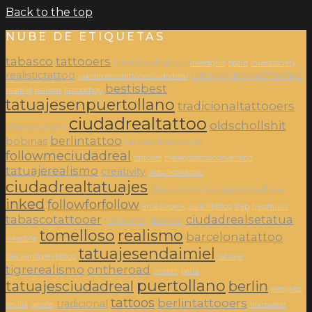
Back to the top
NUBE DE ETIQUETAS
tabasco
tattooers
traditionaltattoo
inkedgirls
spain
inkedsociety
realistictattoo
tattooersberlin671346146
juantabascotattooerciudadreal
bestisbest
madrid
realism
tattooshop
tatuajesenpuertollano
tradicionaltattooers
ciudadrealtattoo
oldschollshit
blackworkers
berlintattoo
bobinas
tatuandoenberlin
followmeciudadreal
tattooer
malagatattooconvention
tatuajerealismo
creativity
oldschooltattoo
ciudadrealtatuajes
blackworks
tatuajeciudadreal
inked
followforfollow
amazingink
zurichtattoo
trap
trapmusic
tabascotattooer
ciudadrealsetatua
followme
daimiel
tomelloso
realismo
barcelonatattoo
inkedlife
tatuajesendaimiel
blackandgreytattoo
tatuaje
tigrerealismo
ontheroad
crossfit
parla
puertollano
tatuajesciudadreal
berlin
aranjuez
tattoos
berlintattooers
tradicional
sevilla
getafe
inkmaster