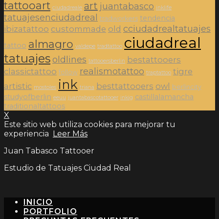
tattooart
art
juantabasco
ciudadreale
inklife
tatuajesenciudadreal
tendencia
tradworkers
cciudadrealtatuajes
ibizatattoo
custommade
old
ciudadreal
almagro
tattoo
valdepe
tradtattoo
tatuajes
oldlines
bestattooers
tattooersberlin
realismotattoo
classictattoo
tigre
follow
traptattoo
ink
artistic
besttattooers
owl
berlincity
mostoles
triana
studyofberlin
castillalamancha
eeuu
juantabascotattooer
inkig
traditionaltattoos
X
Este sitio web utiliza cookies para mejorar tu
experiencia
Leer Más
Juan Tabasco Tattooer
Estudio de Tatuajes Ciudad Real
INICIO
PORTFOLIO