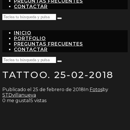
PREGUNTAS FRECUENTES
CONTACTAR
Search
Teclea
for:
tu
búsqueda
INICIO
y
pulsa
PORTFOLIO
intro…
PREGUNTAS FRECUENTES
CONTACTAR
Search
Teclea
for:
tu
TATTOO. 25-02-2018
búsqueda
y
pulsa
intro…
Publicado el
25 de febrero de 2018
In
Fotos
by
STDvillanueva
0
me gusta
15 vistas