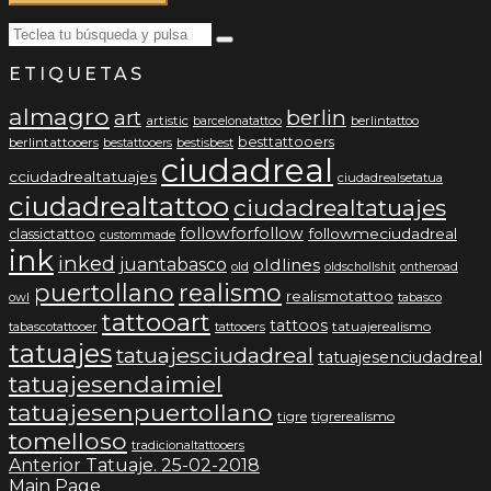
Search
Teclea
for:
tu
ETIQUETAS
búsqueda
y
almagro
pulsa
berlin
art
artistic
berlintattoo
barcelonatattoo
intro…
besttattooers
berlintattooers
bestattooers
bestisbest
ciudadreal
cciudadrealtatuajes
ciudadrealsetatua
ciudadrealtattoo
ciudadrealtatuajes
followforfollow
followmeciudadreal
classictattoo
custommade
ink
inked
juantabasco
oldlines
old
oldschollshit
ontheroad
puertollano
realismo
realismotattoo
owl
tabasco
tattooart
tattoos
tatuajerealismo
tabascotattooer
tattooers
tatuajes
tatuajesciudadreal
tatuajesenciudadreal
tatuajesendaimiel
tatuajesenpuertollano
tigre
tigrerealismo
tomelloso
tradicionaltattooers
Anterior
Tatuaje. 25-02-2018
Main Page