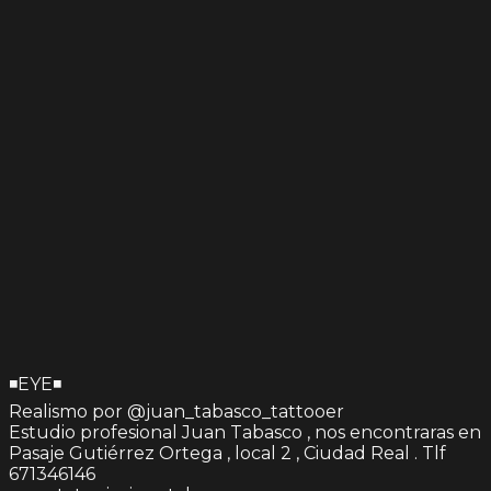
◾️EYE◾️
Realismo por @juan_tabasco_tattooer
Estudio profesional Juan Tabasco , nos encontraras en
Pasaje Gutiérrez Ortega , local 2 , Ciudad Real . Tlf
671346146