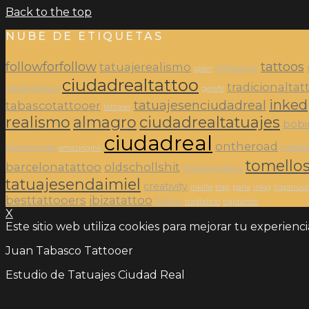
Back to the top
NUBE DE ETIQUETAS
followforfollow
tattoos
tatuajerealismo
followme
spain
ciudadrealtattoo
tradicionaltat
tradworkers
getafe
inked
tatuajesenciudadreal
tabascotattooer
tattooer
realismo
almagro
ciudadrealtatuajes
bobi
ciudadreal
ontheroad
blackworks
tradit
amazingink
tomello
barcelonatattoo
oldschollshit
blackworkers
tatuajesendaimiel
creativity
inklife
trap
parla
inkig
trapmusi
besttattooers
ibizatattoo
follow
tradtattoo
traptattoo
X
Este sitio web utiliza cookies para mejorar tu experienc
Juan Tabasco Tattooer
Estudio de Tatuajes Ciudad Real