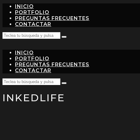
INICIO
PORTFOLIO
PREGUNTAS FRECUENTES
CONTACTAR
Search
Teclea
for:
tu
búsqueda
INICIO
y
pulsa
PORTFOLIO
intro…
PREGUNTAS FRECUENTES
CONTACTAR
Search
Teclea
for:
tu
INKEDLIFE
búsqueda
y
pulsa
intro…