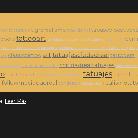
tigrerealismo
tabasco
bestisbe
realistictattoo
tradicional
tattooart
tooers
berl
berlincity
juantabascotattooer
oldschooltattoo
malagatattooconvention
inkedgirls
juantabascotattooerciudadreal
madrid
aranjuez
z
art
tatuajesciudadreal
classictattoo
tattooers
nas
t
cciudadrealtatuajes
castillalamancha
ionaltattoo
tattooersberli
tatuajes
so
bes
traditionaltattoos
tattoo
tatuajeciudadreal
followmeciudadreal
realismotat
tendencia
c
inkedsociety
ia
Leer Más