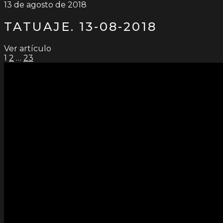
13 de agosto de 2018
TATUAJE. 13-08-2018
Ver artículo
PAGINACIÓN
1
2
…
23
DE
ENTRADAS