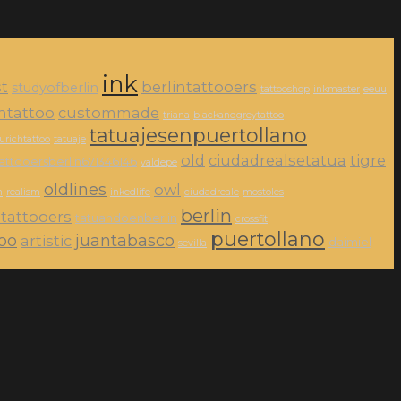
ink
st
berlintattooers
studyofberlin
tattooshop
inkmaster
eeuu
intattoo
custommade
triana
blackandgreytattoo
tatuajesenpuertollano
urichtattoo
tatuaje
old
ciudadrealsetatua
tigre
attooersberlin671346146
valdepe
oldlines
owl
n
realism
inkedlife
ciudadreale
mostoles
berlin
tattooers
tatuandoenberlin
crossfit
puertollano
too
juantabasco
artistic
daimiel
sevilla