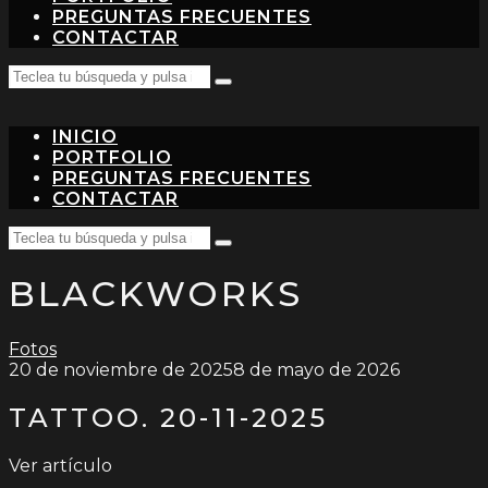
PREGUNTAS FRECUENTES
CONTACTAR
Search
Teclea
for:
tu
búsqueda
INICIO
y
pulsa
PORTFOLIO
intro…
PREGUNTAS FRECUENTES
CONTACTAR
Search
Teclea
for:
tu
BLACKWORKS
búsqueda
y
pulsa
intro…
Fotos
20 de noviembre de 2025
8 de mayo de 2026
TATTOO. 20-11-2025
Ver artículo