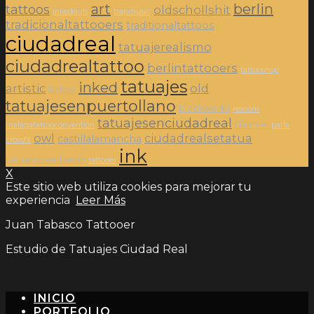
art
berlin
tattoos
oldschollshit
inkedgirls
trapmusic
tradicionaltattooers
traditionaltattoos
ciudadreal
tatuajerealismo
ciudadrealtattoo
berlintattooers
tattooshop
tatuajes
inked
artistic
old
follow
tatuajesenpuertollano
blackworks
realism
tatuajesenciudadreal
daimiel
malagatattooconvention
parla
owl
ciudadrealsetatua
castillalamancha
crossfit
ink
tatuandoenberlin
tattooer
X
Este sitio web utiliza cookies para mejorar tu
experiencia
Leer Más
Juan Tabasco Tattooer
Estudio de Tatuajes Ciudad Real
INICIO
PORTFOLIO