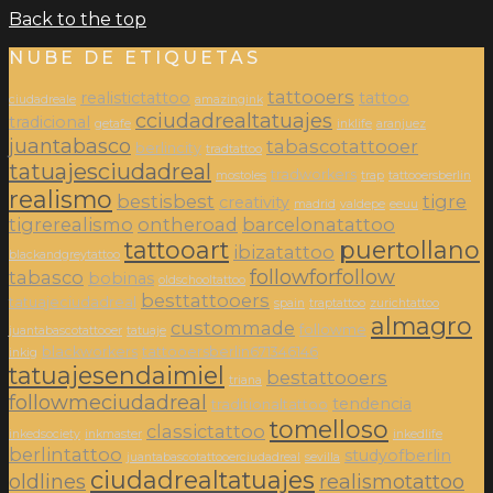
Back to the top
NUBE DE ETIQUETAS
tattooers
realistictattoo
tattoo
ciudadreale
amazingink
cciudadrealtatuajes
tradicional
getafe
inklife
aranjuez
juantabasco
tabascotattooer
berlincity
tradtattoo
tatuajesciudadreal
tradworkers
mostoles
trap
tattooersberlin
realismo
bestisbest
tigre
creativity
madrid
valdepe
eeuu
tigrerealismo
ontheroad
barcelonatattoo
tattooart
puertollano
ibizatattoo
blackandgreytattoo
followforfollow
tabasco
bobinas
oldschooltattoo
besttattooers
tatuajeciudadreal
spain
traptattoo
zurichtattoo
almagro
custommade
followme
juantabascotattooer
tatuaje
blackworkers
tattooersberlin671346146
inkig
tatuajesendaimiel
bestattooers
triana
followmeciudadreal
tendencia
traditionaltattoo
tomelloso
classictattoo
inkedsociety
inkmaster
inkedlife
berlintattoo
studyofberlin
juantabascotattooerciudadreal
sevilla
ciudadrealtatuajes
oldlines
realismotattoo