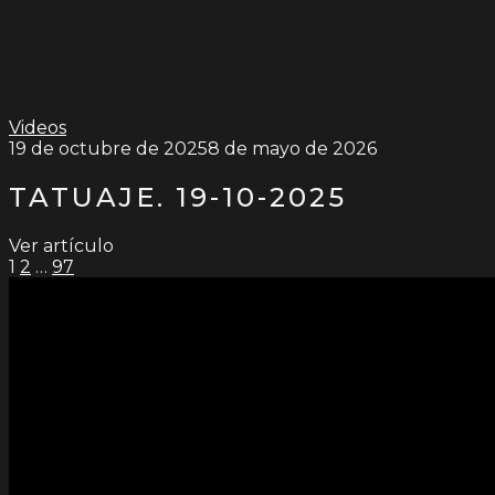
Videos
19 de octubre de 2025
8 de mayo de 2026
TATUAJE. 19-10-2025
Ver artículo
PAGINACIÓN
1
2
…
97
DE
ENTRADAS