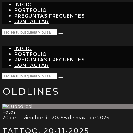
INICIO
PORTFOLIO
PREGUNTAS FRECUENTES
CONTACTAR
Search
Teclea
for:
tu
búsqueda
INICIO
y
pulsa
PORTFOLIO
intro…
PREGUNTAS FRECUENTES
CONTACTAR
Search
Teclea
for:
tu
OLDLINES
búsqueda
y
pulsa
intro…
Fotos
20 de noviembre de 2025
8 de mayo de 2026
TATTOO. 20-11-2025