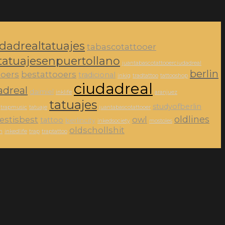
dadrealtatuajes
tabascotattooer
tatuajesenpuertollano
juantabascotattooerciudadreal
berlin
ooers
bestattooers
tradicional
inkig
tradtattoo
tattooshop
ciudadreal
adreal
daimiel
inklife
aranjuez
tatuajes
studyofberlin
trapmusic
tatuaje
juantabascotattooer
oldlines
estisbest
owl
tattoo
berlincity
inkedsociety
mostoles
oldschollshit
m
inkedlife
trap
traptattoo