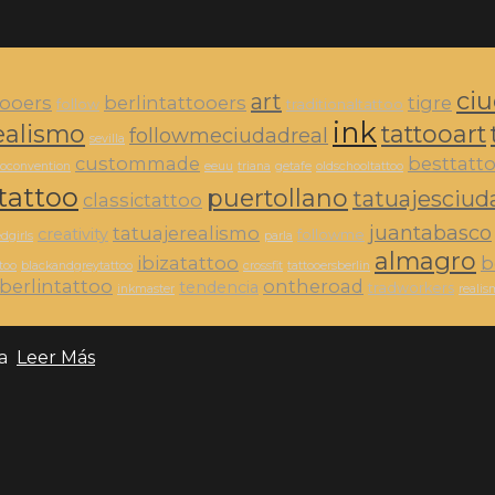
ciu
art
tooers
berlintattooers
tigre
follow
traditionaltattoo
ink
ealismo
tattooart
followmeciudadreal
sevilla
custommade
besttatt
ooconvention
eeuu
triana
getafe
oldschooltattoo
tattoo
puertollano
tatuajesciud
classictattoo
juantabasco
tatuajerealismo
creativity
followme
dgirls
parla
almagro
ibizatattoo
b
too
blackandgreytattoo
crossfit
tattooersberlin
berlintattoo
ontheroad
tendencia
tradworkers
inkmaster
realis
ia
Leer Más