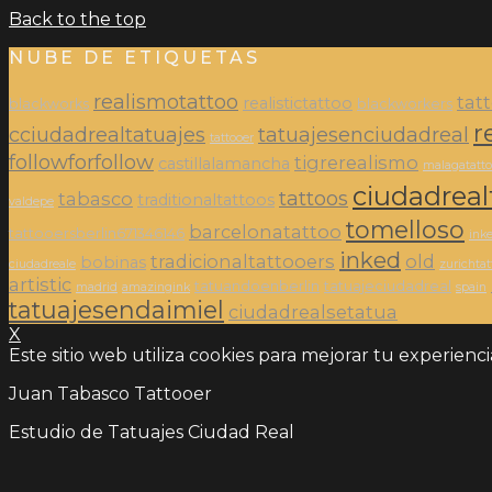
Back to the top
NUBE DE ETIQUETAS
realismotattoo
tat
realistictattoo
blackworks
blackworkers
r
cciudadrealtatuajes
tatuajesenciudadreal
tattooer
followforfollow
tigrerealismo
castillalamancha
malagatatt
ciudadreal
tattoos
tabasco
traditionaltattoos
valdepe
tomelloso
barcelonatattoo
tattooersberlin671346146
inke
inked
tradicionaltattooers
old
bobinas
ciudadreale
zurichtat
artistic
tatuandoenberlin
tatuajeciudadreal
madrid
amazingink
spain
tatuajesendaimiel
ciudadrealsetatua
X
Este sitio web utiliza cookies para mejorar tu experienc
Juan Tabasco Tattooer
Estudio de Tatuajes Ciudad Real