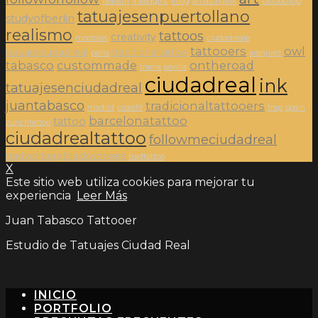
realism
inkedgirls
inkig
amazingink
tattooshop
tatuajesenpuertollano
studyofberlin
realismo
tattoos
creativity
mostoles
ciudadreale
tattooers
owl
tatuajeciudadreal
traditionaltattoo
parla
aranjuez
tabasco
custommade
ontheroad
triana
sevilla
ciudadreal
ink
tatuajesenciudadreal
juantabasco
tradicionaltattooers
madrid
crossfit
trap
spain
barcelonatattoo
tattoo
zurichtattoo
ciudadrealtattoo
followmeciudadreal
tradworkers
blackworkers
tradtattoo
X
Este sitio web utiliza cookies para mejorar tu
experiencia
Leer Más
Juan Tabasco Tattooer
Estudio de Tatuajes Ciudad Real
INICIO
PORTFOLIO