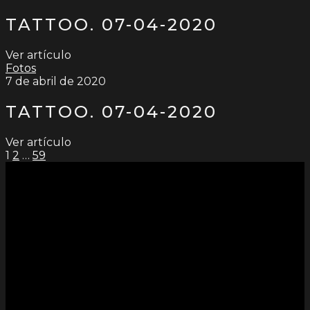
TATTOO. 07-04-2020
Ver artículo
Fotos
7 de abril de 2020
TATTOO. 07-04-2020
Ver artículo
PAGINACIÓN
1
2
…
59
DE
ENTRADAS