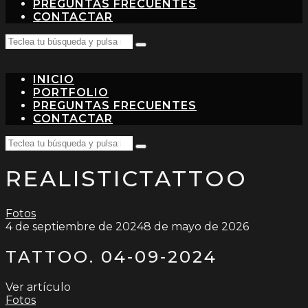
PREGUNTAS FRECUENTES
CONTACTAR
Search
Teclea
for:
tu
búsqueda
INICIO
y
pulsa
PORTFOLIO
intro…
PREGUNTAS FRECUENTES
CONTACTAR
Search
Teclea
for:
tu
REALISTICTATTOO
búsqueda
y
pulsa
intro…
Fotos
4 de septiembre de 2024
8 de mayo de 2026
TATTOO. 04-09-2024
Ver artículo
Fotos