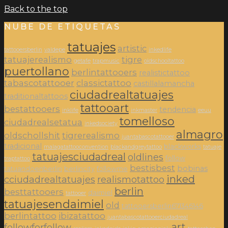
Back to the top
NUBE DE ETIQUETAS
tatuajes
artistic
tattooersberlin
valdepe
inkedlife
tatuajerealismo
tigre
getafe
trapmusic
oldschooltattoo
puertollano
berlintattooers
realistictattoo
tabascotattooer
classictattoo
castillalamancha
ciudadrealtatuajes
traditionaltattoos
tattooart
bestattooers
tendencia
inklife
inkmaster
eeuu
tomelloso
ciudadrealsetatua
inkedsociety
almagro
oldschollshit
tigrerealismo
juantabascotattooer
tradicional
blackworks
malagatattooconvention
blackandgreytattoo
tatuaje
tatuajesciudadreal
oldlines
follow
traptattoo
bestisbest
bobinas
tatuandoenberlin
berlincity
followme
inked
cciudadrealtatuajes
realismotattoo
berlin
besttattooers
daimiel
tattooer
tatuajesendaimiel
old
tattooersberlin671346146
berlintattoo
ibizatattoo
juantabascotattooerciudadreal
art
followforfollow