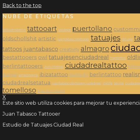
Back to the top
NUBE DE ETIQUETAS
tattooart
puertollano
customm
tattooersberlin
valdepe
tatuajes
t
oldschollshit
artistic
juantabascotattooer
tatuaje
ciuda
almagro
tattoos
juantabasco
creativity
tatuajesenciudadreal
oldl
bestattooers
owl
traptattoo
ciudadrealtattoo
berlintattooers
foll
zurichtattoo
reali
ibizatattoo
berlintattoo
daimiel
berlincity
amazingink
ciudadrealsetatua
juantabascotattooerciudadreal
inklife
sevilla
ciudadre
tomelloso
blackworkers
X
Este sitio web utiliza cookies para mejorar tu experienc
Juan Tabasco Tattooer
Estudio de Tatuajes Ciudad Real