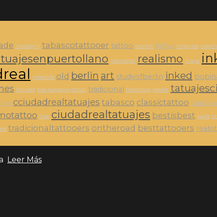
ade
tabascotattooer
tattoo
follow
inkedgirls
realism
mostoles
oldsch
in
atuajesenpuertollano
realismo
inkmaster
triana
dreal
berlin
art
inked
old
studyofberlin
bobin
inkedlife
tatuajesc
ines
tradicional
tattooer
blackandgreytattoo
tradtattoo
getafe
cciudadrealtatuajes
tabasco
classictattoo
owme
traditio
ciudadrealtatuajes
smotattoo
bestisbest
trap
parla
s
tradicionaltattooers
ontheroad
besttattooers
realis
ale
ia
Leer Más