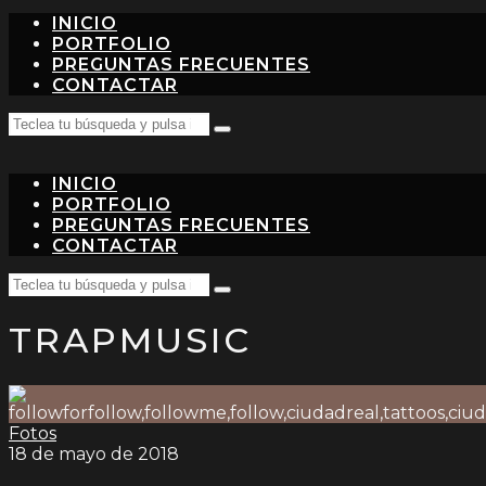
INICIO
PORTFOLIO
PREGUNTAS FRECUENTES
CONTACTAR
Search
Teclea
for:
tu
búsqueda
INICIO
y
pulsa
PORTFOLIO
intro…
PREGUNTAS FRECUENTES
CONTACTAR
Search
Teclea
for:
tu
TRAPMUSIC
búsqueda
y
pulsa
intro…
Fotos
18 de mayo de 2018