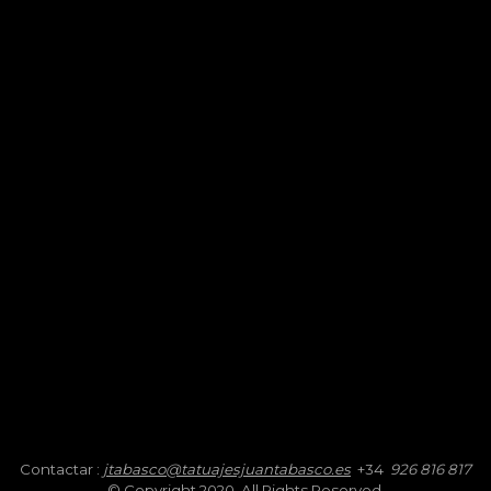
Contactar :
jtabasco@tatuajesjuantabasco.es
+34
926 816 817
© Copyright 2020. All Rights Reserved.