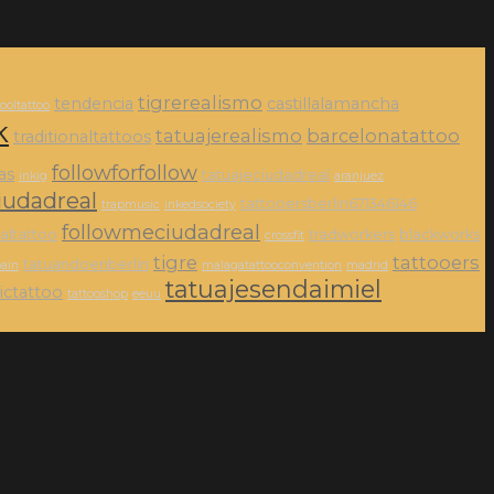
tigrerealismo
tendencia
castillalamancha
ooltattoo
k
tatuajerealismo
barcelonatattoo
traditionaltattoos
followforfollow
as
tatuajeciudadreal
inkig
aranjuez
iudadreal
tattooersberlin671346146
trapmusic
inkedsociety
followmeciudadreal
naltattoo
tradworkers
blackworks
crossfit
tigre
tattooers
tatuandoenberlin
pain
malagatattooconvention
madrid
tatuajesendaimiel
tictattoo
tattooshop
eeuu