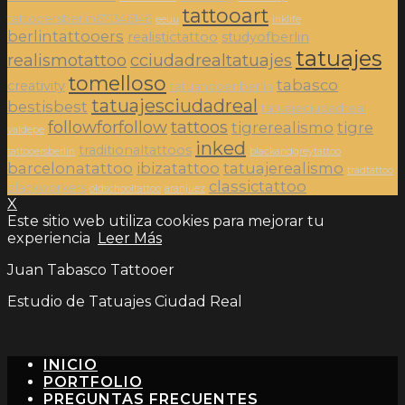
tattooart
tattooersberlin671346146
eeuu
inklife
berlintattooers
realistictattoo
studyofberlin
tatuajes
realismotattoo
cciudadrealtatuajes
tomelloso
tabasco
creativity
tatuandoenberlin
tatuajesciudadreal
bestisbest
tatuajeciudadreal
followforfollow
tattoos
tigrerealismo
tigre
valdepe
inked
traditionaltattoos
tattooersberlin
blackandgreytattoo
barcelonatattoo
ibizatattoo
tatuajerealismo
tradtattoo
classictattoo
blackworkers
oldschooltattoo
aranjuez
X
Este sitio web utiliza cookies para mejorar tu
experiencia
Leer Más
Juan Tabasco Tattooer
Estudio de Tatuajes Ciudad Real
INICIO
PORTFOLIO
PREGUNTAS FRECUENTES