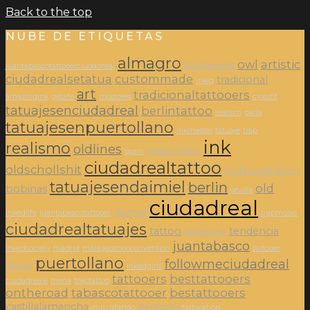
Back to the top
NUBE DE ETIQUETAS
almagro
owl
artistic
blackworks
juantabascotattooerciudadreal
ciudadrealsetatua
custommade
tradicional
inkig
art
tradicionaltattooers
amazingink
getafe
mostoles
crossfit
tatuajesenciudadreal
berlintattoo
realism
parla
tatuajesenpuertollano
inkmaster
tatuaje
trap
ink
realismo
oldlines
tradworkers
spain
ciudadrealtattoo
oldschollshit
traditionaltattoo
tatuajesendaimiel
berlin
old
bobinas
sevilla
ciudadreal
daimiel
inkedlife
juantabascotattooer
trapmusic
ciudadrealtatuajes
tattoo
tendencia
followme
juantabasco
inkedsociety
madrid
malagatattooconvention
tattooer
puertollano
followmeciudadreal
follow
inkedgirls
tattooers
besttattooers
ciudadreale
triana
traptattoo
ontheroad
tabascotattooer
bestattooers
castillalamancha
berlincity
zurichtattoo
tattooshop