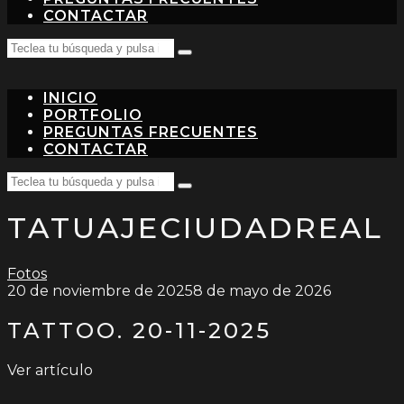
CONTACTAR
Search
Teclea
for:
tu
búsqueda
INICIO
y
pulsa
PORTFOLIO
intro…
PREGUNTAS FRECUENTES
CONTACTAR
Search
Teclea
for:
tu
TATUAJECIUDADREAL
búsqueda
y
pulsa
intro…
Fotos
20 de noviembre de 2025
8 de mayo de 2026
TATTOO. 20-11-2025
Ver artículo