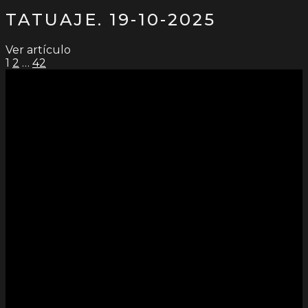
TATUAJE. 19-10-2025
Ver artículo
PAGINACIÓN
1
2
…
42
DE
ENTRADAS