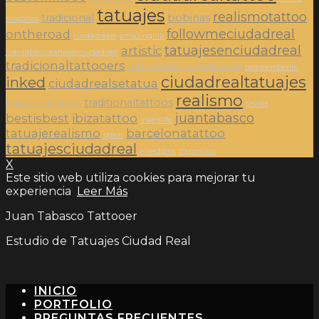
tatuajes
realismotattoo
tradicional
bobinas
mostoles
followmeciudadreal
ontheroad
ciudadreale
amazingink
tatuajesenciudadreal
artistic
juantabascotattooerciudadreal
tradicionaltattooers
tattooersberlin671346146
tattooersberlin
ciudadrealtatuajes
inked
ciudadrealsetatua
realismo
traditionaltattoos
traditionaltattoo
sevilla
juantabasco
bestisbest
ibizatattoo
inkedlife
tatuajerealismo
barcelonatattoo
spain
tatuajesciudadreal
inkedgirls
trapmusic
X
Este sitio web utiliza cookies para mejorar tu
experiencia
Leer Más
Juan Tabasco Tattooer
Estudio de Tatuajes Ciudad Real
INICIO
PORTFOLIO
PREGUNTAS FRECUENTES