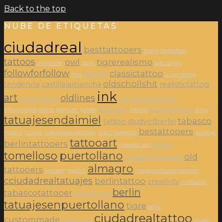
Back to the top
NUBE DE ETIQUETAS
ciudadreal
besttattooers
triana
traptattoo
tattoos
owl
tigrerealismo
inkmaster
parla
tattooshop
followforfollow
classictattoo
daimiel
trap
zurichtattoo
oldschollshit
tendencia
castillalamancha
realistictattoo
ink
art
oldlines
tradworkers
tatuandoenberlin
berlincity
blackworkers
blackandgreytattoo
aranjuez
getafe
tatuaje
inkig
tatuajesendaimiel
tabasco
tattoo
studyofberlin
bestattooers
madrid
crossfit
juantabascotattooer
oldschooltattoo
valdepe
tattooart
berlintattooers
follow
inkedsociety
tomelloso
puertollano
old
tatuajeciudadreal
almagro
tattooers
tattooer
realism
malagatattooconvention
cciudadrealtatuajes
berlintattoo
creativity
tradtattoo
berlin
tabascotattooer
blackworks
tatuajesenpuertollano
tigre
eeuu
ciudadrealtattoo
custommade
followme
inklife