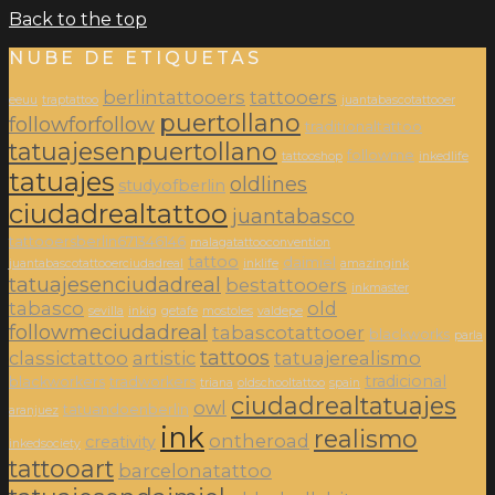
Back to the top
NUBE DE ETIQUETAS
berlintattooers
tattooers
eeuu
traptattoo
juantabascotattooer
puertollano
followforfollow
traditionaltattoo
tatuajesenpuertollano
followme
tattooshop
inkedlife
tatuajes
oldlines
studyofberlin
ciudadrealtattoo
juantabasco
tattooersberlin671346146
malagatattooconvention
tattoo
daimiel
juantabascotattooerciudadreal
inklife
amazingink
tatuajesenciudadreal
bestattooers
inkmaster
tabasco
old
sevilla
inkig
getafe
mostoles
valdepe
followmeciudadreal
tabascotattooer
blackworks
parla
tattoos
classictattoo
artistic
tatuajerealismo
tradicional
blackworkers
tradworkers
triana
oldschooltattoo
spain
ciudadrealtatuajes
owl
tatuandoenberlin
aranjuez
ink
realismo
ontheroad
creativity
inkedsociety
tattooart
barcelonatattoo