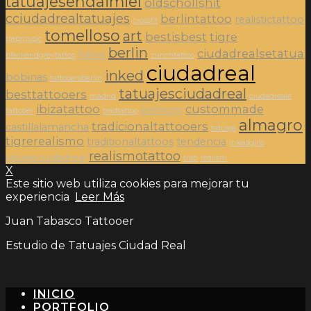
tatuajesendaimiel
oldschollshit
cciudadrealtatuajes
berlintattoo
realistictattoo
crossfit
tomelloso
art
bestisbest
tigre
trapmusic
berlin
ciudadrealsetatua
follow
blackandgreytattoo
zurichtattoo
ciudadreal
inked
bobinas
tattooersberlin
tatuajesciudadreal
besttattooers
madrid
ciudadreale
ibizatattoo
custommade
berlincity
tattooer
tradtattoo
almagro
tradicionaltattooers
castillalamancha
tatuaje
tigrerealismo
traditionaltattoos
tendencia
inkedgirls
realismotattoo
tatuajeciudadreal
trap
realism
X
Este sitio web utiliza cookies para mejorar tu
experiencia
Leer Más
Juan Tabasco Tattooer
Estudio de Tatuajes Ciudad Real
INICIO
PORTFOLIO