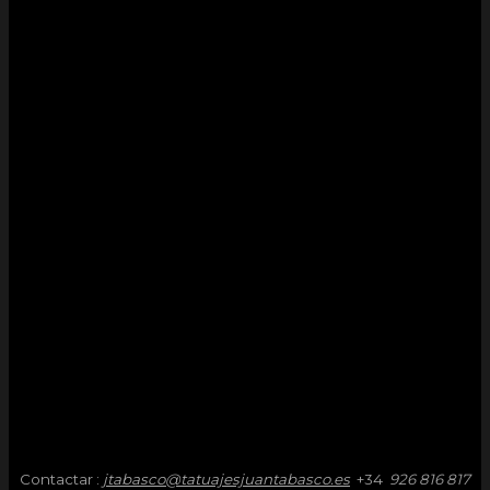
Contactar :
jtabasco@tatuajesjuantabasco.es
+34
926 816 817