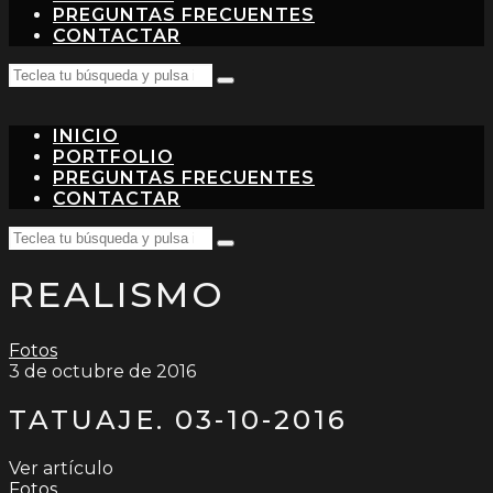
PREGUNTAS FRECUENTES
CONTACTAR
Search
Teclea
for:
tu
búsqueda
INICIO
y
pulsa
PORTFOLIO
intro…
PREGUNTAS FRECUENTES
CONTACTAR
Search
Teclea
for:
tu
REALISMO
búsqueda
y
pulsa
intro…
Fotos
3 de octubre de 2016
TATUAJE. 03-10-2016
Ver artículo
Fotos