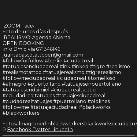
•ZOOM Face•
Foto de unos días después.
•REALISMO-Agenda Abierta•
OPEN BOOKING
Info Dm o vía 671346146
juantabascotattooer@gmail.com
#followforfollow #berlin #ciudadreal
#tatuajesenciudadreal #ink #inked #tigre #realismo
#realismotattoo #tatuajerealismo #tigrerealismo
#followmeciudadreal #ciudadreal #tomelloso
#almagro #puertollano #tatuajesenpuertollano
#tatuajesendaimiel #ciudadrealtattoo
#cciudadrealtatuajes #tatuajesciudadreal
#ciudadrealtatuajes #puertollano #oldlines
#followme #tatuajeciudadreal #blackworks
#blackworkers
Fotos
almagro
berlin
blackworkers
blackworks
cciudadre
0
Facebook
Twitter
LinkedIn