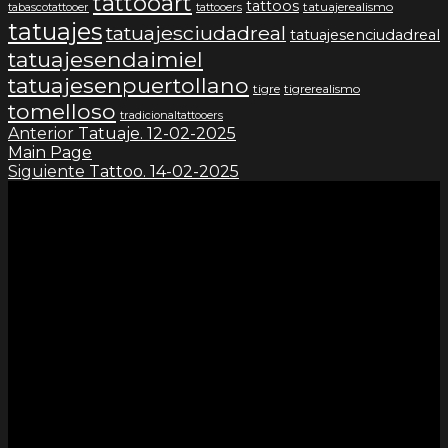
tattooart
tattoos
tatuajerealismo
tabascotattooer
tattooers
tatuajes
tatuajesciudadreal
tatuajesenciudadreal
tatuajesendaimiel
tatuajesenpuertollano
tigre
tigrerealismo
tomelloso
tradicionaltattooers
Anterior
Tatuaje. 12-02-2025
Main Page
Siguiente
Tattoo. 14-02-2025