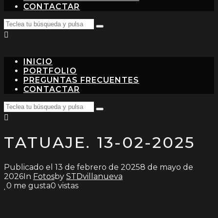
CONTACTAR
Search
Teclea
for:
tu
búsqueda
y
pulsa
INICIO
intro…
PORTFOLIO
PREGUNTAS FRECUENTES
CONTACTAR
Search
Teclea
for:
tu
búsqueda
y
TATUAJE. 13-02-2025
pulsa
intro…
Publicado el
13 de febrero de 2025
8 de mayo de
2026
In
Fotos
by
STDvillanueva
0
me gusta
0 vistas