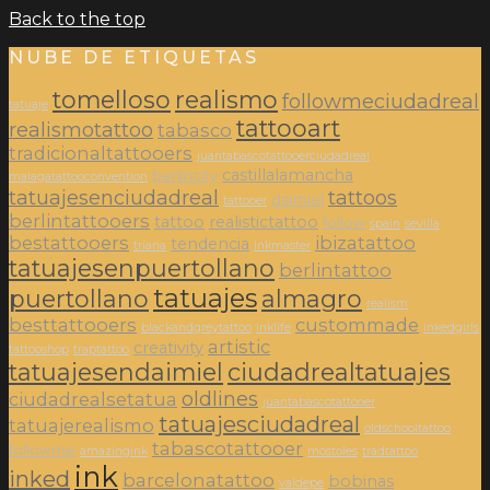
Back to the top
NUBE DE ETIQUETAS
tomelloso
realismo
followmeciudadreal
tatuaje
tattooart
realismotattoo
tabasco
tradicionaltattooers
juantabascotattooerciudadreal
castillalamancha
berlincity
malagatattooconvention
tatuajesenciudadreal
tattoos
daimiel
tattooer
berlintattooers
tattoo
realistictattoo
follow
spain
sevilla
bestattooers
ibizatattoo
tendencia
triana
inkmaster
tatuajesenpuertollano
berlintattoo
tatuajes
puertollano
almagro
realism
besttattooers
custommade
blackandgreytattoo
inklife
inkedgirls
artistic
creativity
tattooshop
traptattoo
tatuajesendaimiel
ciudadrealtatuajes
oldlines
ciudadrealsetatua
juantabascotattooer
tatuajesciudadreal
tatuajerealismo
oldschooltattoo
tabascotattooer
followme
amazingink
mostoles
tradtattoo
ink
inked
barcelonatattoo
bobinas
valdepe