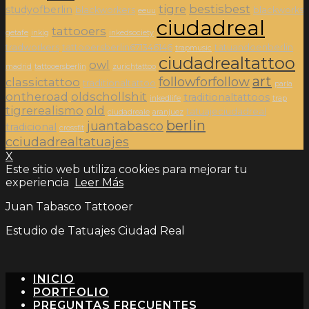
tigre
bestisbest
studyofberlin
blackworkers
blackworks
eeuu
ciudadreal
tattooers
getafe
inkig
inkedsociety
tradworkers
tattooersberlin671346146
tatuandoenberlin
trapmusic
ciudadrealtattoo
owl
madrid
tattooersberlin
zurichtattoo
art
followforfollow
classictattoo
traditionaltattoo
parla
ontheroad
oldschollshit
traditionaltattoos
inkedlife
trap
tigrerealismo
old
tatuajeciudadreal
ciudadreale
aranjuez
berlin
juantabasco
tradicional
crossfit
cciudadrealtatuajes
X
Este sitio web utiliza cookies para mejorar tu
experiencia
Leer Más
Juan Tabasco Tattooer
Estudio de Tatuajes Ciudad Real
INICIO
PORTFOLIO
PREGUNTAS FRECUENTES