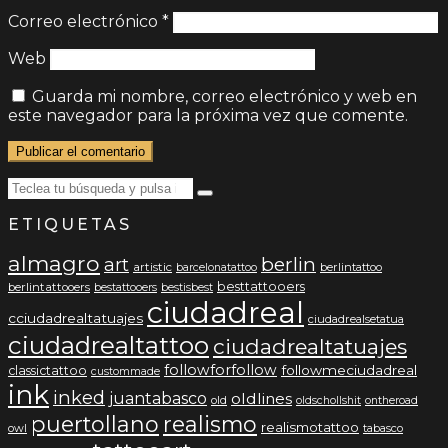
Correo electrónico
*
Web
Guarda mi nombre, correo electrónico y web en
este navegador para la próxima vez que comente.
Search
Teclea
for:
tu
ETIQUETAS
búsqueda
y
almagro
pulsa
berlin
art
artistic
berlintattoo
barcelonatattoo
intro…
besttattooers
berlintattooers
bestattooers
bestisbest
ciudadreal
cciudadrealtatuajes
ciudadrealsetatua
ciudadrealtattoo
ciudadrealtatuajes
followforfollow
followmeciudadreal
classictattoo
custommade
ink
inked
juantabasco
oldlines
old
oldschollshit
ontheroad
puertollano
realismo
realismotattoo
owl
tabasco