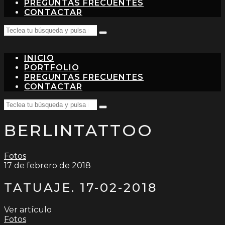
PREGUNTAS FRECUENTES
CONTACTAR
Search
Teclea
for:
tu
búsqueda
INICIO
y
pulsa
PORTFOLIO
intro…
PREGUNTAS FRECUENTES
CONTACTAR
Search
Teclea
for:
tu
BERLINTATTOO
búsqueda
y
pulsa
intro…
Fotos
17 de febrero de 2018
TATUAJE. 17-02-2018
Ver artículo
Fotos