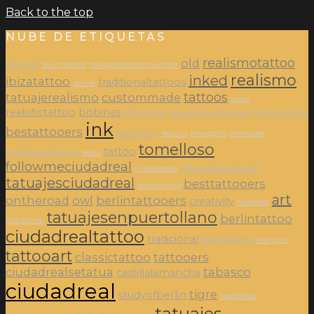
Back to the top
NUBE DE ETIQUETAS
realismotattoo
old
daimiel
zurichtattoo
malagatattooconvention
realismo
inked
ibizatattoo
traditionaltattoos
sevilla
tattoos
tatuajerealismo
custommade
spain
realistictattoo
bobinas
followme
tatuajeciudadreal
tradworkers
ink
bestattooers
berlincity
realism
inkedgirls
inkmaster
tomelloso
tattoo
traditionaltattoo
eeuu
followmeciudadreal
tatuandoenberlin
ciudadreale
tatuajesciudadreal
besttattooers
amazingink
art
ontheroad
owl
berlintattooers
creativity
mostoles
tatuajesenpuertollano
berlintattoo
tattooshop
ciudadrealtattoo
tradicional
blackworks
aranjuez
tattooart
classictattoo
tattooers
ciudadrealsetatua
tabasco
castillalamancha
ciudadreal
tigre
studyofberlin
traptattoo
tatuajes