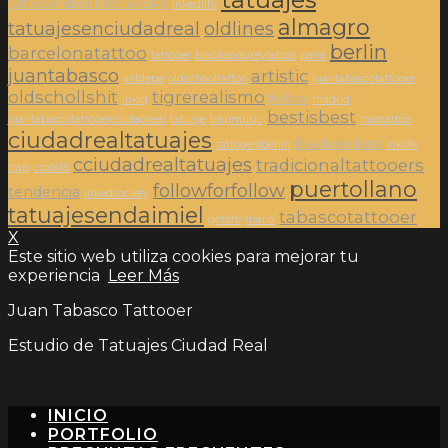
tattooersberlin671346146
inkedlife
almagro
tatuajesenciudadreal
oldlines
berlin
barcelonatattoo
tattooer
blackandgreytattoo
parla
juantabasco
artistic
valdepe
oldschooltattoo
juantabascotattooer
oldschollshit
tigrerealismo
follow
inkig
madrid
bestisbest
juantabascotattooerciudadreal
tatuaje
trapmusic
tradtattoo
ciudadrealtatuajes
blackworkers
tattooersberlin
inklife
cciudadrealtatuajes
tradicionaltattooers
trap
crossfit
puertollano
followforfollow
tendencia
inkedsociety
tatuajesendaimiel
tabascotattooer
getafe
triana
X
Este sitio web utiliza cookies para mejorar tu
experiencia
Leer Más
Juan Tabasco Tattooer
Estudio de Tatuajes Ciudad Real
INICIO
PORTFOLIO